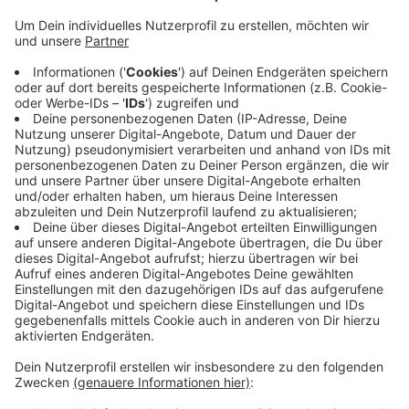
Dazu haben sie heute eine umfassende Befragung
gestartet. Das läuft nach dem Zufallsprinzip: Zufällig
ausgewählte Kunden beantworten Fragen online oder
auf Papier. Dabei wollen die Stadtwerke
beispielsweise wissen, ob das Preis-Leistungs-
Verhältnis stimmt, wie es mit dem Einsatz von
erneuerbaren Energien funktioniert und ob sie
glaubwürdig, verlässlich und verständnisvoll gegenüber
ihren Kunden sind. Einen Monat ist Zeit, die Fragen zu
beantworten. Infos zu der Befragung und die
Befragung selbst gibt es
HIER
.
Anzeige