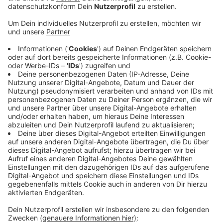
Veröffentlicht:
Mittwoch, 06.07.2022 17:57
Anzeige
Arbeiter bauen schon an dem neuen Tierheim.
Steigende Preise auf dem Baumarkt hatten das
Tierschutz-Team zuletzt um Ihren Neubau zittern
lassen. Ein drohender Baustopp ist jetzt mit der
Kreditmöglichkeit aber abgewendet. Das Tierschutz-
Team muss den Kredit natürlich aber auch
zurückzahlen. Deswegen bittet es Sie nochmal um
Spenden für den Tierheimneubau. Das derzeitige
Tierheim zwischen Dülmen und Lette ist alt.
Deswegen entsteht ein neues in Goxel. Das soll Ende
des Jahres bezugsfertig sein.
Anzeige