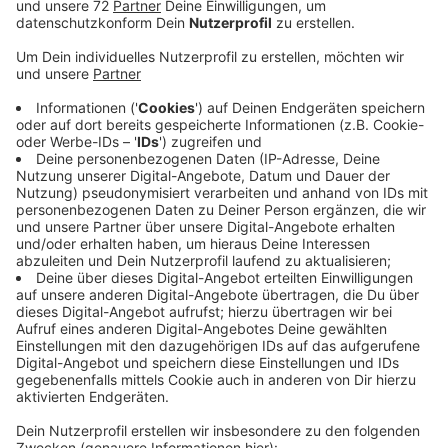
Anzeige
Die Umfrage ist jetzt zu Ende gegangen. 50 Menschen
haben mitgemacht. Das ist eine gute Resonanz, sagt
Thorsten Koska von dem Wuppertaler Institut. Die
Forscher wollen herausfinden, wie sich die Kombination
von Fahrrad und Zug als nachhaltige Mobilität
attraktiver machen lässt. Dafür befragen sie in den
kommenden Wochen bis voraussichtlich Spätherbst
noch Fahrgäste an 14 anderen Bahnhöfen in
Deutschland. Danach geht es an die Auswertung.
Voraussichtlich im kommenden Jahr liegt die Studie
vor. Sind die Kombinationen für Fahrrad und Zug gut,
passen die Fahrradparkplätze und sind die
Zugverbindungen verlässlich, lassen die Menschen das
Auto öfter stehen. Das klappe im Nachbarland Holland