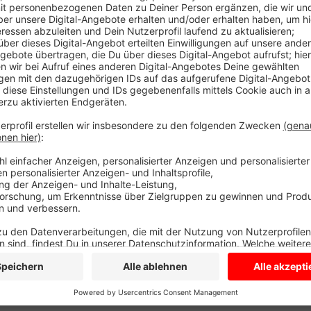
Hier sind ein Auto und ein Lastwagen zusammengesto
Erkenntnissen. Der Autofahrer hatte die Kontrolle 
geprallt. Menschen sind verletzt, ein Rettungswagen
Polizei sichert Spuren und wartet auf Abschlepper,
fahrbereit.
Anzeige