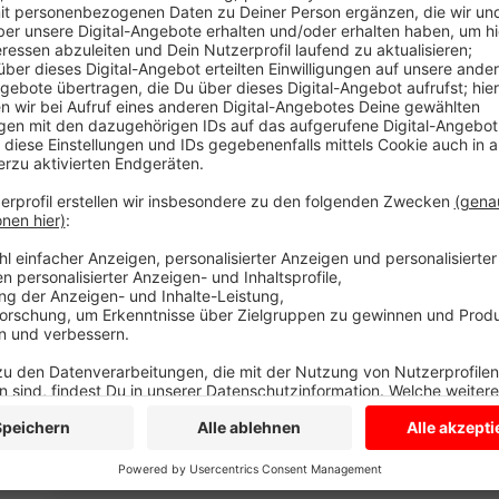
Und diese sorgen für verwunderte Blicke. Radio Kiepe
sich. Auf dem Gehweg gilt es den Straßenlaternen a
Stangen. Wir haben bei der Stadt für Sie nachgefrag
Straße teilweise so eng, dass Autofahrer kreuz und 
Die neuen Regeln sollen das ordnen. Es gibt gekennz
halb auf dem Radweg parken, Fahrradfahrer sollen au
Stangen sollen verhindern, dass Autofahrer zu weit i
doch mal gegen eine Stange fährt, hält sich der Scha
ist. Mehrere Monate sollen die neuen Regeln gelten, 
ziehen.
Anzeige