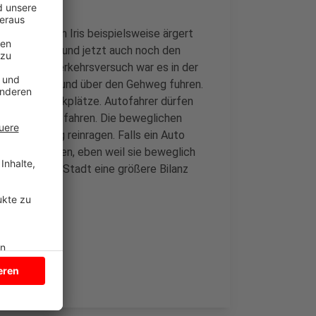
nkerl-Hörerin Iris beispielsweise ärgert
uszuweichen und jetzt auch noch den
t. Vor dem Verkehrsversuch war es in der
quer parkten und über den Gehweg fuhren.
eichnete Parkplätze. Autofahrer dürfen
f der Straße fahren. Die beweglichen
n den Gehweg reinragen. Falls ein Auto
den in Grenzen, eben weil sie beweglich
dann will die Stadt eine größere Bilanz