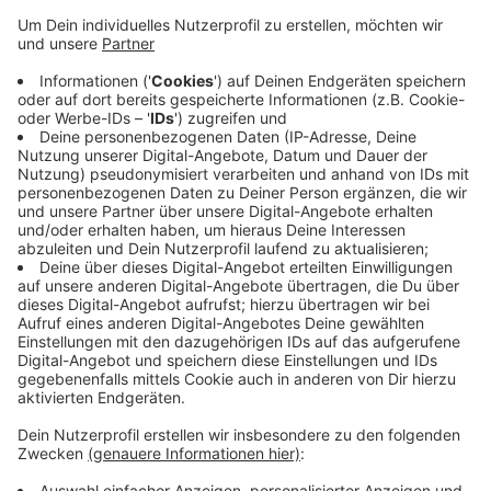
Freiwillige sitzen dann in den Wahllokalen und zählen
Stimmen aus. Die Stadt Coesfeld startet heute einen
Aufruf. Sie sucht Freiwillige für insgesamt 20
Wahllokale in Coesfeld und Lette. Melden kann sich
jeder, der wahlberechtigt ist. Das heißt bei der
Europawahl alle, die am Wahltag mindestens 16 Jahre
und seit mindestens drei Monaten in Deutschland
wohnhaft sind. Der Kontakt für Wahlhelfer bei der
Stadt Coesfeld ist per Mail wahlhelfer@coesfeld.de
oder per Telefon: 02541-939 - 11 07
Anzeige