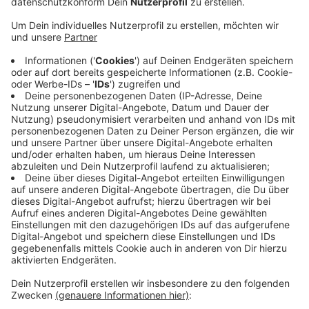
Anzeige
Erstmal sichert das Organisationsteam alles ab: An alle
wichtigen Einfahrtstraßen zur Fußgängerzone kommen
Betonblöcke mit Warnbaken, die sogar leuchten und
dadurch auf das Hindernis hinweisen. Hier soll kein
Auto oder Lastwagen unkontrolliert reinrasen -
Weihnachtsmarktbesucher sollen ihren Bummel ganz in
Ruhe genießen. Was steht noch an - die verschiedenen
Händler liefern heute morgen nach und nach ihre
Waren an. Unter anderem handgemachte Kerzen,
Holzdeko und auch Glühweinkessel. Sie machen ihre
Hütten schick mit duftenden Tannenzweige,
glänzenden Kugeln und Lichterketten.
Anzeige