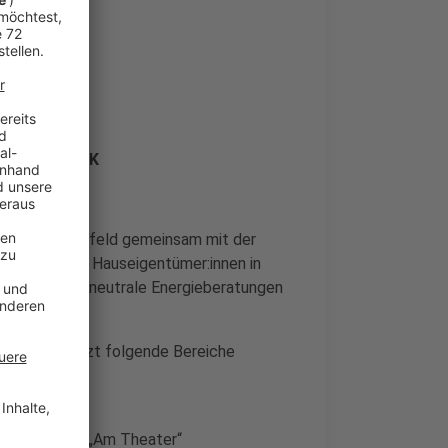
 Coesfeld
2.03.) im WBK
die Stadt Coesfeld gemeinsam mit der
tiiert, bietet Hauseigentümer:innen in
tenlose und neutrale Energieberatungen
rt) wurden jetzt folgende Bereiche
Neubaugebiets „Am Theater“