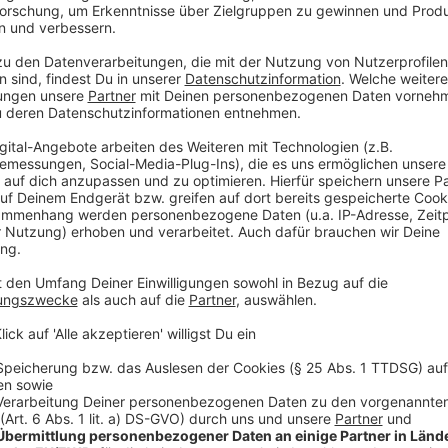
der Bereich zwischen Billerbecker Straße (Berkel
bis In den Kämpen und Friedrich-Ebert-Straße
südlich der Borkener Straße zwischen Am Frede
Die Eigenheimbesitzer:innen in diesen Stadtteilen 
bekommen. Für alle Interessierten, ausdrücklich auch
findet am Montag (02.03.) um 19 Uhr ein Info-Abend
statt. Sollte es noch freie Beratungstermine im Proj
können auch Eigenheimbesitzer:innen außerhalb der a
kostenlosen Energieberatung teilnehmen.
Die Energieberater André Harbring und Konrad Frank
werden im Forum des WBK umfassend über die Möglic
damit verbundenen Kosten und die Amortisation beri
zur Gebäudesanierung zur Verfügung.
Anmeldungen zum Informationsabend, der um 19 Uhr be
nicht alle Termine für die Energieberatungen verge
Abend auch an Personen außerhalb des Quartiers ve