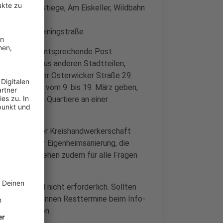
) und Sitterstiege, Am Eiskeller, Wildbahn
steen und Reiningstraße
haben bereits entsprechende Post
 für solche aus anderen Stadtteilen,
 im WBK an der Osterwicker Straße 29
ekt-Zeitraum vom 9. bis 19. März geben,
usgewählten Quartiere an einer
emölle von der Kreishandwerkerschaft
hkeiten der Eigenheimsanierung, die
chten und stehen zudem für alle Fragen
ginnt, sind nicht erforderlich. Sollten
ben werden, können Resttermine beim Info-
rgeben werden.