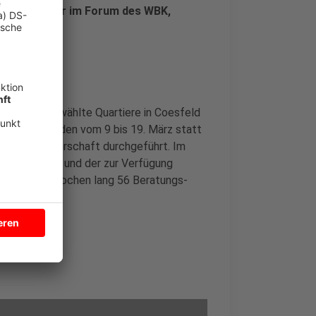
2.03.), 19 Uhr im Forum des WBK,
 Anmeldung
en für ausgewählte Quartiere in Coesfeld
n. Diese finden vom 9 bis 19. März statt
ishandwerkerschaft durchgeführt. Im
en Haushalte und der zur Verfügung
tehen zwei Wochen lang 56 Beratungs-
rg
HIER
.