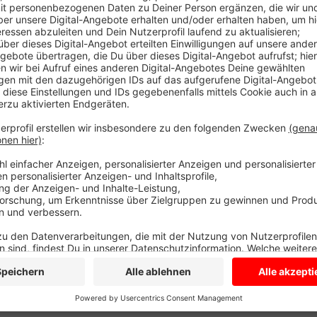
Anzeige
Mit den Hintergründes eines Unfalls heute Nachmitt
jetzt die Polizei. Auf der Landstraße zwischen Coe
Bahnhof Lutum in der Bauerschaft Osthellen ein Kra
zusammengestoßen. Der Krankentransportwagen komm
Menschen wurden verletzt. Die Polizei hat den Unfa
diese wertet sie jetzt aus. Die Landstraße war für ü
Probleme im Feierabendverkehr.
Anzeige