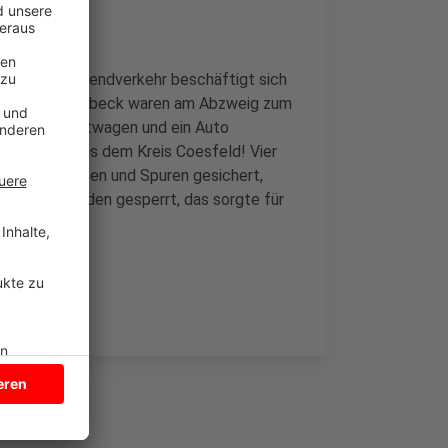
ag im Feierabendverkehr beschäftigt sich
sfeld und Billerbeck waren am Abzweig zum
nkentransportwagen und ein Auto
t nicht aus dem Kreis Coesfeld! Vier
ll aufgenommen und Spuren gesichert,
ber zwei Stunden gesperrt, das sorgte für