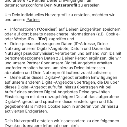
Anzeige
Die Polizei sagt: ein Schüler ist heute morgen aus dem
Schulbus ausgestiegen und dann mit einer Radfahrerin
zusammengestoßen. Diese stürzte und ist verletzt ins
Krankenhaus gekommen. Gesperrt war auf der
Grimpingstraße aber nichts. Und auch zwischen
Buldern und Appelhülsen ist und war nichts gesperrt.
RKK-Hörer Andreas hatte uns einen Unfall auf Höhe
des Alexianer Martinistifts gemeldet. Die Polizei sagt:
ein Transporter, der als Schulbus für Menschen aus
dem Stift im Einsatz ist ist mit einem anderen
Fahrzeug zusammengestoßen. Drei Fahrgäste im
Transportbus sind leicht verletzt. Der Rettungsdienst
kümmert sich noch um sie - deswegen ist noch etwas
mehr los - die Straße ist aber frei.