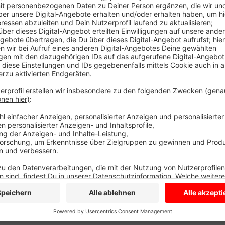
Heute zieht die Stadt eine erste Bilanz, wie es ank
Moment maximal 10 pro Tag belegt. Die Stadt ist g
sich erst rumsprechen. Ähnlich sieht es in Dülmen 
aus. Gut 10 Prozent der 700 Plätze sind hier bislang
Monate bereitet die Stadt Werbeaktionen vor.
Anzeige