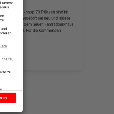
ommt. Von den knapp 70 Plätzen sind im
elassen: Das Angebot sei neu und müsse
am Bahnhof mit dem neuen Fahrradparkhaus
 täglich belegt. Für die kommenden