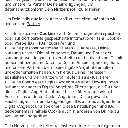
In Coesfeld steht jetzt fest: Es gibt im wieder Laden-
Konzerte. Im Frühjahr hatten zum ersten Mal Musiker
in Geschäften gespielt. Das kam super an. Deshalb
geht die Reihe jetzt weiter. Insgesamt drei
Ladenkonzerte sind geplant:
Donnerstag, 14.9.: Pearlfinder zu Gast bei Hörakustig
Greuling
Donnerstag, 28.9.: Tinnitus zu Gast bei Strick und
Mode Buddenkotte
Donnerstag, 12.10.: Hootin the Blues zu Gast bei
Reisebüro Schlagheck