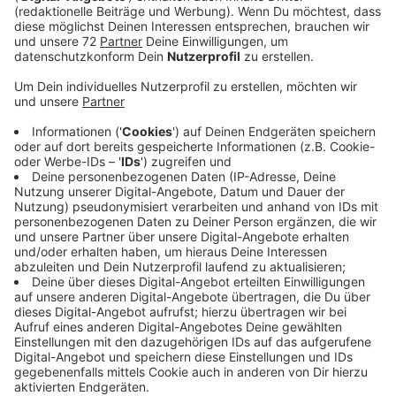
Anzeige
Auf dem größten Berg der Welt ist die
Hölle los
Anzeige
Heute vor 73!! Jahren (29.Mai 1953) haben der
Neuseeländer Edmund Hillary und sein nepalesischer
Sherpa Tenzing Norgay zum allerersten Mal den
Mount Everest erklommen. Krasse Leistung. Aber
heute??
Anzeige