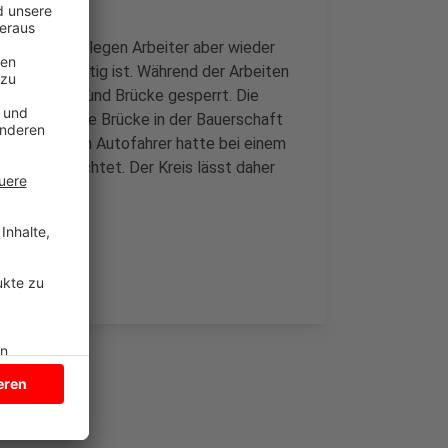
dieser Woche legen Arbeiter aber wieder
bis alles fertig ist. Während der Arbeiten
 Kreisstraße und Brücke gesperrt. Die
h über den die Brücke in der Bauerschaft
tzt zu oft. Ein Autofahrer hatte bei einem
d war geflüchtet. Der Kreis lässt daher
eg mit an.