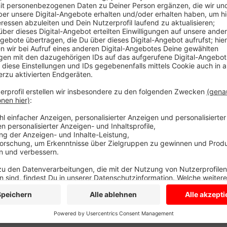
Dann gibt es unter anderem Kinderschminken, Torwan
ist frei. Über ein Spendenkonto sind in den vergang
zusammengekommen.
Außerdem hoffen die Gemeinde St. Felizitas und die
Lüdinghausen bei einem Benefizkonzert mit Infostän
Burg Vischering auf Spendengelder.
Weitere Hilfsaktionen im Kreis Coesfeld finden Sie
hi
Anzeige