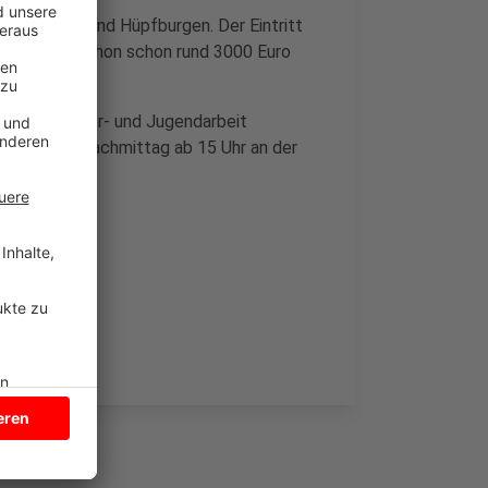
dschießen und Hüpfburgen. Der Eintritt
enen Tagen schon schon rund 3000 Euro
 offene Kinder- und Jugendarbeit
den heute Nachmittag ab 15 Uhr an der
er
.