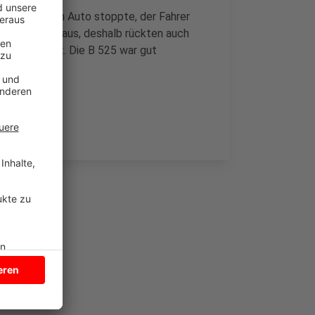
ekommen. Ein Auto stoppte, der Fahrer
unächst wüst aus, deshalb rückten auch
rde verletzt. Die B 525 war gut