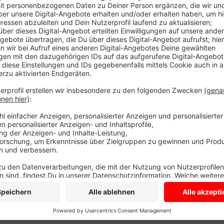
Im Feierabendverkehr war es zu dem Auffahrunfall g
dahinter reagierte zu langsam und fuhr auf. Es sah z
Rettungswagen an. Dann die Entwarnung: Niemand wu
anderthalb Stunden gesperrt.
Anzeige