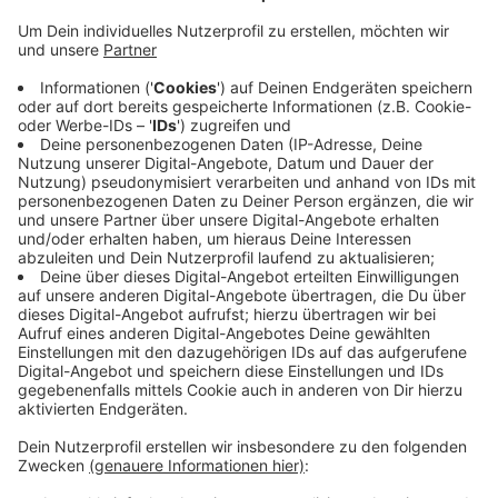
Anzeige
Die Bürgergenossenschaft hat deshalb jetzt die Frist,
um Anteile zu kaufen, um einen Monat verlängert. Die
Kontosumme steigt immer weiter an. Allein am
Donnerstag haben 30 weitere Menschen Anteile
gekauft - einige davon kommen unter anderem aus
dem Rheinland und dem Bergischen Land. Ziel ist es,
dass das Gasthaus weiterhin als Treffpunkt für
Vereine, Gruppen und Nachbarschaften erhalten bleibt.
Das Landgasthaus Egbering hat schon seit über einem
Jahr geschlossen, die Besitzer gehen in Rente.
Anzeige