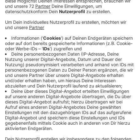
Das ist die Raupe mit den fiesen, langen Brennhaaren,
die Juckreiz, Allergien und Atemnot auslösen. Die
Marien-Kita in Darup hat für die Eichen auf ihrem
Gelände Schafwoll-Bänder bestellt, die Andreas Hill
aus Telgte im Nachbarkreis Warendorf erfunden hat.
Diese Schafwoll-Bänder sollen den
Eichenprozessionsspinner eindämmen. Seit gut fünf
Wochen produziert der Schafzüchter diese
Eichenprozessionsspinner-Wandersperren jetzt und die
Nachfrage nach den Sperren ist enorm: "Da ist sogar
die Universität Nürnberg auf uns aufmerksam
geworden und will mit uns jetzt erforschen, warum die
Eichenprozessionsspinner in der Schafwolle sterben.
Es gibt mittlerweile sogar Aufträge aus Frankreich,
Schweiz, Österreich und Italien. Wir sind überglücklich,
dass alle, die bei uns bestellen, daran interessiert sind,
auf die Natur zu achten und sie zu retten." Der