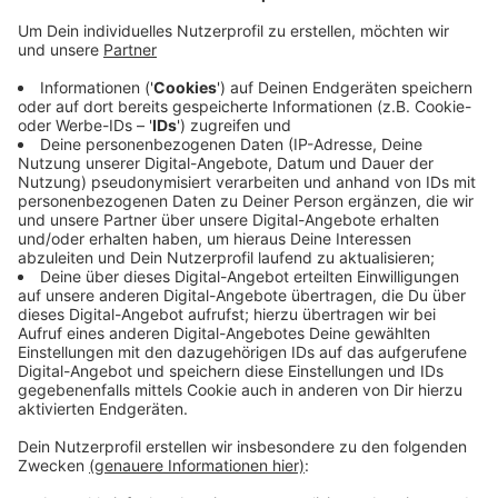
Anzeige
In der Woche bleibt es allerdings dabei die Fahrten am
Vormittag und Mittag zu streichen. Die
Regionalverkehr Münsterland sagt: Zu wenige
Fahrgäste nutzen den Bus außerhalb des
Berufsverkehrs und will mit weniger Fahrten Geld
sparen. Unter anderem die Gemeinde Nottuln wehrte
sich dagegen. Der Kreistag muss dem aktuellen
Kompromiss noch zustimmen (20.03.). Dann soll der
neue Fahrplan ab Ende April gelten (29.04.).
Anzeige