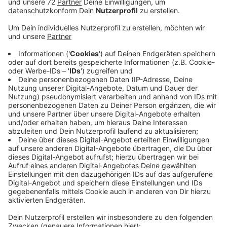
Zu bestimmten Zeiten in der Woche und am
Wochenende sollen Fahrten des Schnellbusses
wegfallen. Dafür sind Regionalverkehr Münsterland
und Kreis, weil der Bus außerhalb des Berufsverkehrs
nicht gut besetzt sei. Das sieht die Gemeinde anders.
Die Fahrgastzahlen seien seit dem Projektstart
vielmehr gestiegen. Gerade die Verbindung am
Wochenende sei wichtig, betont Holger Zbick von der
Dorfgemeinschaft. Er hatte sich so für den Schnellbus
eingesetzt. Er sei wichtig, einmal für die Daruper
selbst und auf der anderen Seite für viele Touristen,
die am Wochenende zum Beispiel das Landgasthaus
oder Veranstaltungen in Darup besuchen.
In der vergangenen Woche wurden noch einmal
Fahrgäste auf der Strecke gezählt. Die RVM sagte auf
Nachfrage, sie werte die Daten zur Zeit noch aus.