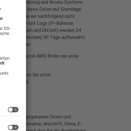
dy, L-1855 Luxembourg und Arvato Systems
erfügung, die diese Daten auf Grundlage
le Logfiles die wir nachfolgend nicht
wahrt. CloudFront Logs (IP-Adresse,
Land sowie Datum und Uhrzeit) werden 24
inen oder Menschen) 90 Tage aufbewahrt.
n herangezogen.
zung von Amazon AWS finden sie unter
Systems finden Sie unter
enschutz.html
mular
e von Ihnen angegebenen Daten und
, Name und Vorname, Anschrift, Firma, E-
olange und soweit dies für die Bearbeitung