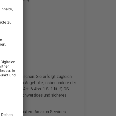
GMT)
ch zu ermöglichen. Sie erfolgt zugleich
serer digitalen Angebote, insbesondere der
ndlage ist Art. 6 Abs. 1 S. 1 lit. f) DS-
 qualitativ hochwertiges und sicheres
schen Dienstleistern Amazon Services