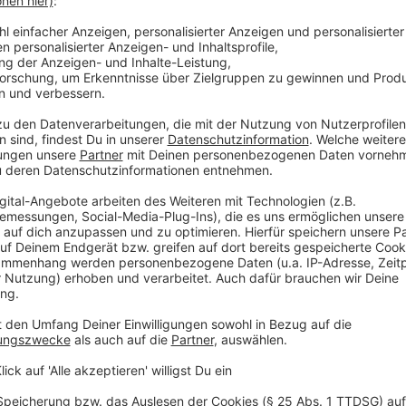
IP-Adresse
Datum und Uhrzeit des Seitenbesuchs
Zeitzonendifferenz zu Greenwich Mean Time (
Inhalt der Anforderung (konkrete Seite)
Zugriffstatus
Übertragene Datenmenge
Webseite, von der die Anforderung kommt
Browsertyp
Betriebssystem und dessen Oberfläche
Sprache und Version der Browsersoftware
Diese Daten verwenden wir, um Ihnen den Seitenbesu
zur Gewährleistung und zur Erhöhung der Qualität un
Stabilität und der Sicherheit der Verbindung. Rechtsgru
GVO. Wir haben ein berechtigtes Interesse, Ihnen ein
Angebot zur Verfügung zu stellen.
Die Logfiles stehen unmittelbar nur unseren techni