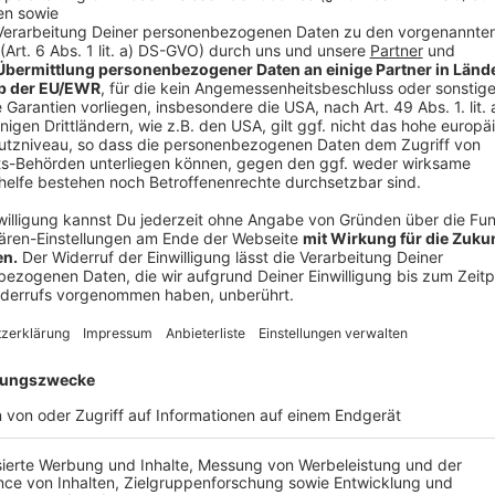
Europe S.à.r.l. mit Sitz in 38 avenue John F. Kenne
Gruppe, An der Autobahn 200, 33333 Gütersloh zur V
eines Auftragsverarbeitungsvertrages verarbeiten. Al
weiter spezifiziert haben, werden sieben Tage aufbe
lat/long des Servers, der die Anfrage bedient hat, 
Monate und CloudTrail (AWS API Aufrufe von Masch
Logfiles werden lediglich bei technischen Probleme
Weitere Informationen zum Datenschutz bei der Nut
https://aws.amazon.com/privacy/
Weitere Informationen zum Datenschutz bei Arvato 
https://it.arvato.com/de/ueber-arvato-systems/dat
4. Kontaktaufnahme per E-Mail oder Kontaktfor
Bei einer Kontaktaufnahme mit uns speichern wir di
persönlichen Kontaktinformationen (z. B. Geschlecht
Mail-Adresse und der Zeitpunkt der Übermittlung), s