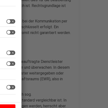
n erforderlich ist. Rechtsgrundlage ist
Internet (z.B. bei der Kommunikation per
tzlich unverschlüsselt erfolgt. Ein
Dritte kann somit nicht garantiert werden.
ern
Angebote auf beauftragte Dienstleister
ältig auswählen und überwachen. In diesem
an Dienstleister weitergegeben oder
chen Wirtschaftsraums (EWR), also in
mmission durch sog.
dem EWR-Standard vergleichbar ist. In
Daten übertragen werden, herrscht aber