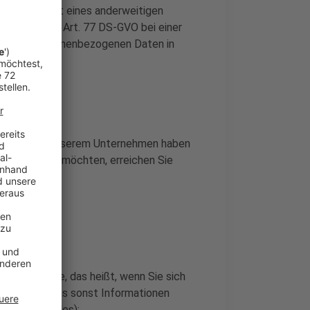
 unbeschadet eines anderweitigen
helfs gemäß Art. 77 DS-GVO bei einer
g Ihrer personenbezogenen Daten in
cherheit in unserem Unternehmen haben
ltend machen möchten, erreichen Sie
Angebote
len Angebote, das heißt, wenn Sie sich
ieren oder uns sonst Informationen
 (sog. Logfiles):