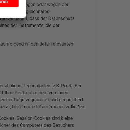
her Bestimmungen oder wegen der
Standard vergleichbares
ten wir darauf, dass der Datenschutz
eines der Instrumente, die der
e nachfolgend an den dafür relevanten
 ähnliche Technologien (z.B. Pixel). Bei
auf Ihrer Festplatte dem von Ihnen
Zeichenfolge zugeordnet und gespeichert
setzt, bestimmte Informationen zufließen.
Cookies: Session-Cookies sind kleine
speicher des Computers des Besuchers