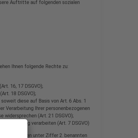
sere Auftritte auf folgenden sozialen
ehen Ihnen folgende Rechte zu:
(Art. 16, 17 DSGVO);
(Art. 18 DSGVO);
soweit diese auf Basis von Art. 6 Abs. 1
e der Verarbeitung Ihrer personenbezogenen
e widersprechen (Art. 21 DSGVO);
rer Einwilligung verarbeiten (Art. 7 DSGVO)
tte an unseren unter Ziffer 2. benannten