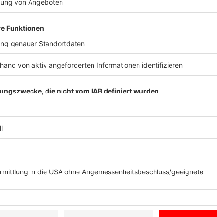
Ihres Anliegens und eventuell auftretender Rückfrage
Art. 6 Abs. 1 S. 1 lit. b) DS-GVO.
Wir weisen darauf hin, dass die Datenübertragung im 
E-Mail) Sicherheitslücken aufweisen kann und grundsä
lückenloser Schutz der Daten vor dem Zugriff durch 
5. Einsatz von in- und ausländischen Dienstleist
Falls wir für einzelne Funktionen unserer digitalen 
zurückgreifen, werden wir diese Dienstleister sorgf
Rahmen können Ihre personenbezogenen Daten auch 
offengelegt werden, die sich außerhalb des Europäis
Drittländern, befinden.
Einigen Drittländern bescheinigt die Europäische Ko
Angemessenheitsbeschlüsse einen Datenschutz, der 
anderen Drittländern, in die ggf. personenbezogene 