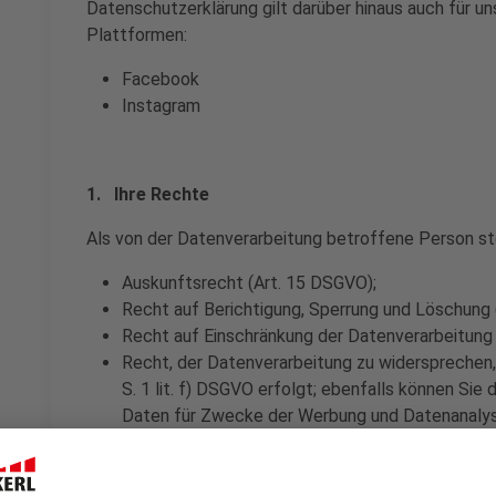
Datenschutzerklärung gilt darüber hinaus auch für un
Plattformen:
Facebook
Instagram
1. Ihre Rechte
Als von der Datenverarbeitung betroffene Person st
Auskunftsrecht (Art. 15 DSGVO);
Recht auf Berichtigung, Sperrung und Löschung 
Recht auf Einschränkung der Datenverarbeitung 
Recht, der Datenverarbeitung zu widersprechen, 
S. 1 lit. f) DSGVO erfolgt; ebenfalls können Si
Daten für Zwecke der Werbung und Datenanalys
Recht auf Widerruf, sofern wir Ihre Daten mit Ih
Zur Geltendmachung Ihrer Rechte wenden Sie sich bi