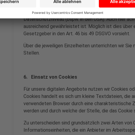
unter Umständen, bspw. wegen fehlender gesetzlic
Zugriffsmöglichkeiten von Behörden, kein dem EWR-
Datenschutzniveau (bspw. in den USA). Auch hier ach
ausreichend gewährleistet ist. Möglich ist dies über 
Gesetzgeber in den Art. 46 bis 49 DSGVO vorsieht.
Über die jeweiligen Einzelheiten unterrichten wir Si
Stellen.
6. Einsatz von Cookies
Für unsere digitalen Angebote nutzen wir Cookies oder
Cookies handelt es sich um kleine Textdateien, die 
verwendeten Browser durch eine charakteristische 
werden und durch welche der Stelle, die das Cookie 
Zu unterscheiden sind grundsätzlich zwei Arten von 
Informationseinheiten, die ein Anbieter im Arbeits