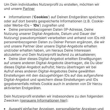
Ein Anwohner hatte Rückendeckung eingefordert.
Unter anderem durch den sechsspurigen Ausbau der A
1 und die damit verbundenen Sperrungen habe der
LKW-Verkehr auf der Ortsdurchfahrt stark
zugenommen. Er wünscht sich Tempo 30 und während
längeren Sperrungen der A 1 ein Durchfahrtsverbot für
LKW. Im Hauptausschuss haben sich die Politiker jetzt
dafür ausgesprochen, dass die Gemeinde mit dem
Kreis Coesfeld und dem Landesbetrieb Straßen
spricht. Sie sind zuständig.
Anzeige