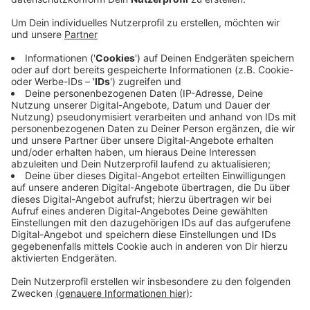
Radio Kiepenkerl-Hörer Daniel fragt per WhatsApp, ist
hier etwas passiert? Lieber Daniel und alle anderen:
Die Polizei hat per Hubschrauber einen Verdächtigen
gesucht. Ein Anwohner hatten gegen zwei bei der
Polizei angerufen – ihm seien zwei Männer
aufgefallen, die an einem Auto gewerkelt haben. Ein
Streifenwagen der Polizei fuhr vor, einen Verdächtigen
schnappte sie, sein Komplize flüchtete. Die Polizei
fahndete per Hubschrauber und fand ihn schließlich
auf einem Hinterhof. Auf der Wache klärt die Polizei
heute Morgen Einzelheiten. Vermutlich haben die
beiden Verdächtigen versucht, ein Auto zu knacken.
Anzeige