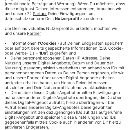
Für "Crazy What Love Can Do" hat David Guetta sich
zwei Ladies ins Boot geholt, die ganz schön viele
Gemeinsamkeiten haben. Becky Hill und Ella
Henderson. kommen beide aus Großbritannien, sind
dort durch Castingshows berühmt geworden und beide
haben Power-Stimmen.
Anzeige
Wir benötigen Ihre
Zustimmung, um den YouTube
Video-Service zu laden!
Wir verwenden einen Service eines
Drittanbieters, um Videoinhalte