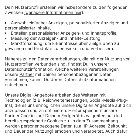
einzubetten. Dieser Service kann
Daten zu Ihren Aktivitäten
sammeln. Bitte lesen Sie die
Details durch und stimmen Sie der
Nutzung des Service zu, um dieses
Video anzusehen.
Mehr Informationen
David Guetta & Becky Hill & Ella Henderson - Crazy
What Love Can Do (Official Music Video)
Akzeptieren
Anzeige
powered by
Usercentrics Consent
Management Platform
Anzeige