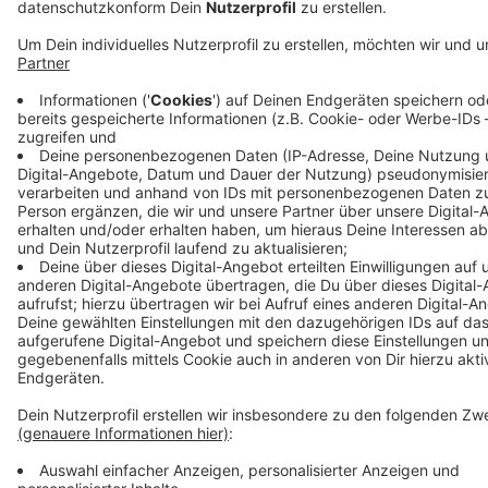
Muskatnuss abschmecken.
Den Lachs in Würfel schneiden ( 3 mal 3 cm) mit
Butter vakuumieren und ca. 15 min bei 63 Grad im
Wasserbad garen.
Anschließend aus dem Beutel nehmen und kurz im
Ofen warm legen. Mit Meersalz würzen und zum
Anrichten mit Kaviar garnieren.
Zum Anrichten den Spinat in die Mitte des Tellers
geben. Darauf das confierte Bio-Ei geben die
Lachswürfel außen rum verteilen . Die Trüffelsoße
aufschäumen und nappieren. Zum Schluss den
Trüffel darüber hobeln.
Anzeige
Das ist der Kitchen Club by Nelson Müller:
Anzeige