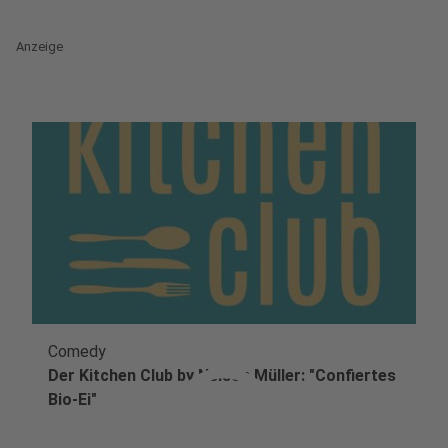
Anzeige
Comedy
play_circle
Der Kitchen Club by Nelson Müller: "Confiertes
Bio-Ei"