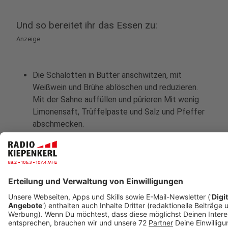
Und so bereitet ihr das Essen zu:
Anzeige
Die Schalotten in Butter anschwitzen, mit
Weißwein und Brühe ablöschen und reduzieren.
Mit der Sahne auffüllen und pürieren Mit wenig
Limonensaft, Trüffelpaste und Salz und Pfeffer
abschmecken.
Für die Eier das Olivenöl in einer Sauteuse auf 70
Grad erhitzen. Die Eier trennen und die Eigelbe im
Öl warm legen. Den Spinat putzen, blanchieren
und in Eiswasser abschrecken.
Anschließend ausdrücken und entweder klein
schneiden oder im Paco-Jet (Moulinette) fein
durchlassen. Die Sahne reduzieren lassen und den
Spinat damit glattrühren. Mit Salz, Pfeffer und