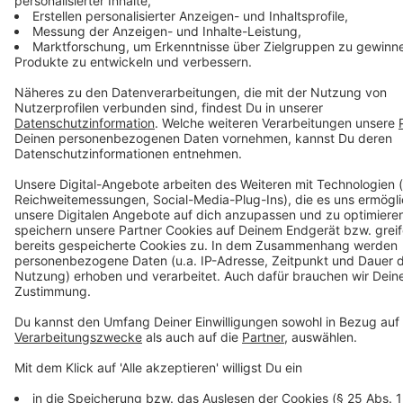
Bei euch läuft das Radio in der Küche, bei uns die
Küche im Radio. Starkoch Nelson Müller lädt uns
exklusiv in seinen Kitchen Club ein. Ab sofort versorgt
er uns täglich mit raffinierten Rezepten zum
Nachkochen oder Nachkochen lassen. Nelson nimmt
uns mit in seine Küche und weiht uns in die
Geheimnisse eines bekannten Profikochs ein. Der
Kitchen Club by Nelson Müller ist etwas für alle
Gourmets und Gourmüsen. Für alle von euch, die
wissen, dass Kardamom ein Gewürz ist und kein
Ersatzteil fürs Auto. Das ist "Foodtainment" der
Extraklasse. Feinste Küche, die man überall genießen
kann. Serviert in eurem Lieblingsradio. Bon Appetit -
oder wie Nelson es sagt: "Macht nix, wenn's
schmeckt!"
Nelson Müller live erleben? Hier gibt es
Infos zu den
Terminen
.