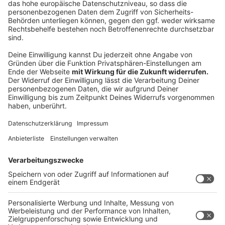
es noch ruht beim aufschneiden 57 Grad also
medium.
Anzeige
Das ist der Kitchen Club by Nelson Müller:
Anzeige
Bei euch läuft das Radio in der Küche, bei uns die
Küche im Radio. Starkoch Nelson Müller lädt uns
exklusiv in seinen Kitchen Club ein. Ab sofort versorgt
er uns täglich mit raffinierten Rezepten zum
Nachkochen oder Nachkochen lassen. Nelson nimmt
uns mit in seine Küche und weiht uns in die
Geheimnisse eines bekannten Profikochs ein. Der
Kitchen Club by Nelson Müller ist etwas für alle
Gourmets und Gourmüsen. Für alle von euch, die