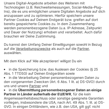
mm dünn ausrollen. Mit vier dünnen Scheiben
rohem Schinken mittig belegen und mit der Hälfte
der Farce bestreichen.
Das Filet darauflegen, mit der restlichen Farce
bestreichen und den anderen vier
Schinkenscheiben belegen. Den Blätterteig auf
einer Seite über das Fleisch klappen. Die Kante
mit verquirltem Eigelb bestreichen. Die andere
Blätterteighälfte darüber klappen und
festdrücken. Die Enden fest zusammendrücken
und mit der Kantenseite nach unten auf ein
Backblech legen
Aus den Teigresten Verzierungen schneiden und
mit Eigelb aufkleben. Das Paket mit Eigelb
bestreichen. Im vorgeheizten Ofen bei 220 Grad
circa 20 Minuten backen. Zehn Minuten ruhen
lassen (Wichtig ) dann aufschneiden.
Tipp:
Backthermometer in die dickste Stelle des
Filets stecken bei 53 Grad hat das Fleisch wenn