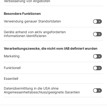
wissen, dass Kardamom ein Gewürz ist und kein
Ersatzteil fürs Auto. Das ist "Foodtainment" der
Extraklasse. Feinste Küche, die man überall genießen
kann. Serviert in eurem Lieblingsradio. Bon Appetit -
oder wie Nelson es sagt: "Macht nix, wenn's
schmeckt!"
Nelson Müller live erleben? Hier gibt es
Infos zu den
Terminen
.
Anzeige
Anzeige