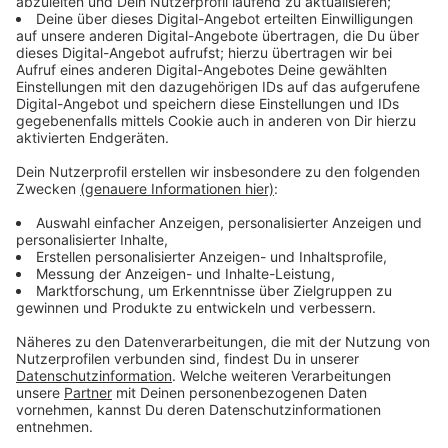
Mehl, zum bearbeiten
8 Scheiben Parmaschinken, dünn
Eigelb
Anzeige
Und so bereitet ihr das Essen zu:
Anzeige
Schweinefilet panieren, salzen und pfeffern. In
heißem Öl rundherum anbraten und abkühlen
lassen.
Champignon, Schalotten- und Schinkenwürfel in
der Butter braten. Mit der gehackten Petersilie
und Senf würzen. Die Farce abkühlen lassen und
die Gänseleber unterarbeiten.
Blätterteig auftauen lassen und auf dem Mehl 3