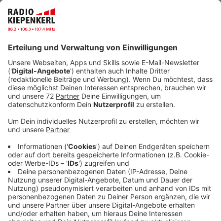
Das Rezept: "Filet Wellington"
Anzeige
Zutaten für das Filet Wellington vom Schwein:
700g Schweinefilet Mittelstück
Salz
Pfeffer
30ml Öl
500g Champignonwürfel
30g Schalottenwürfel
100g Schinkenwürfel roh
100g Gänseleberterrine
50g Butter
3 EL Petersilie, gehackt
1 TL Senf
400g TK-Blätterteig