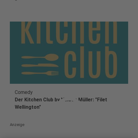
Comedy
play_circle
Der Kitchen Club by Nelson Müller: "Filet
Wellington"
Anzeige