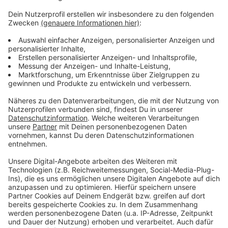
100g halb getrocknete Kirschtomaten
100g Schmand
Salz
Pfeffer
Anzeige
Und so bereitet ihr das Essen zu
Anzeige
Krapfen:
Wasser, Milch, Butter und die Gewürze in einen
Topf aufkochen. Das gesiebte Mehl auf einmal
dazugeben.
Die Hitze reduzieren und mit einem Holzlöffel so
lange rühren, bis sich der Teig vom Boden löst.