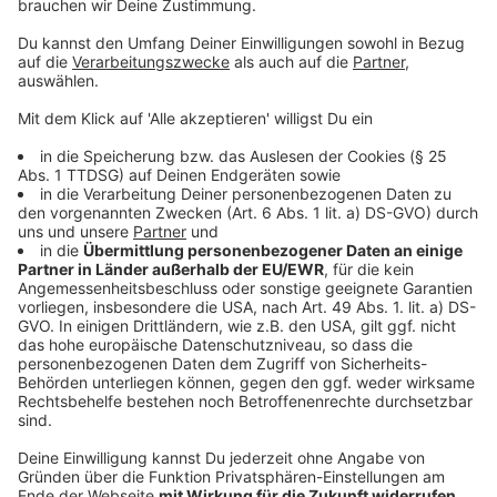
Die Masse in eine kalte Schüssel umfüllen und die
Eier nach und nach untermischen. Dabei den Teig
immer gut verkneten.
Mit einem Spritzbeutel kleine Rosetten auf ein
mit Backpapier belegtes Blech dressieren und im
Ofen bei 195 Grad neun Minuten backen.
Den Ofen auf 170 Grad herunterschalten und die
Windbeutel in 15 Minuten fertig backen.
Tomatenschmand:
Die Tomaten fein würfeln
Mit dem Schmand vermischen und mit Salz und
Pfeffer würzen.
Die Windbeutel aufschneiden und mit etwas
Schmand füllen.
Anzeige