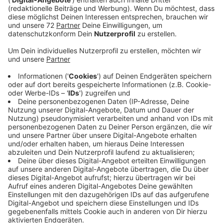
Das Rezept: "Gefüllte Gougere"
Anzeige
Zubereitungszeit: 60 Minuten
Für die Krapfen:
125 ml Wasser
125 ml Milch
100g Butter
1 Msp Chilipulver
Salz
220g Mehl
150g Comté gerieben
4 Eier Größe M
Für den Tomatenschmand: