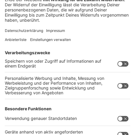
Das ist der Kitchen Club by Nelson Müller
Anzeige
Bei euch läuft das Radio in der Küche, bei uns die
Küche im Radio. Starkoch Nelson Müller lädt uns
exklusiv in seinen Kitchen Club ein. Ab sofort versorgt
er uns täglich mit raffinierten Rezepten zum
Nachkochen oder Nachkochen lassen. Nelson nimmt
uns mit in seine Küche und weiht uns in die
Geheimnisse eines bekannten Profikochs ein. Der
Kitchen Club by Nelson Müller ist etwas für alle
Gourmets und Gourmüsen. Für alle von euch, die
wissen, dass Kardamom ein Gewürz ist und kein
Ersatzteil fürs Auto. Das ist "Foodtainment" der
Extraklasse. Feinste Küche, die man überall genießen
kann. Serviert in eurem Lieblingsradio. Bon Appetit -
oder wie Nelson es sagt: "Macht nix, wenn's
schmeckt!"