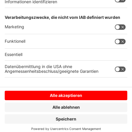
Nelson Müller live erleben? Hier gibt es
Infos zu den
Terminen
.
Anzeige
Anzeige
Anzeige
Anzeige