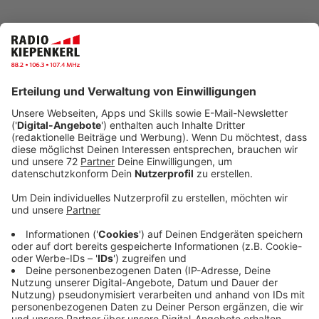
Das Rezept: "Kartoffel-Pesto-Salat"
Anzeige
Zutaten für den Kartoffel-Pesto-Salat:
500g Salatkartoffeln
100g Mayonnaise
100g Creme Fraiche
100ml Gemüsebrühe
50g getrocknete in Öl eingelegte Kirschtomaten
Salz
Pfeffer
100g Pesto
Zutaten für das Pesto:
250g Basilikum