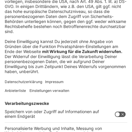
Das Pesto sollte nicht warm werden da es sonst
an Farbe und Geschmack verliert.
In ein Glas gefüllt und mit Olivenöl bedeckt hält
das Pesto im Kühlschrank circa zwei Wochen.
Anzeige
Das ist der Kitchen Club by Nelson Müller:
Anzeige
Bei euch läuft das Radio in der Küche, bei uns die
Küche im Radio. Starkoch Nelson Müller lädt uns
exklusiv in seinen Kitchen Club ein. Ab sofort versorgt
er uns täglich mit raffinierten Rezepten zum
Nachkochen oder Nachkochen lassen. Nelson nimmt
uns mit in seine Küche und weiht uns in die
Geheimnisse eines bekannten Profikochs ein. Der