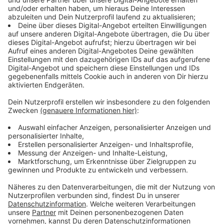
1 zerdrückte Knoblauchzehe
50g geröstete Walnüsse
150ml Olivenöl
60g Parmesankäse
Salz
Pfeffer
Anzeige
Und so bereitet ihr das Essen zu:
Anzeige
Kartoffel-Pestosalat:
Die Kartoffeln waschen und schälen.
In ein Zentimeter große Würfel schneiden und in
kochendem Salzwasser garen.