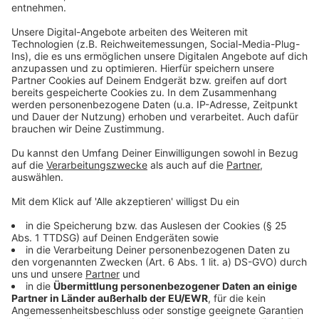
Aus 100 Gramm Mayonnaise, 100 Gramm Creme
Fraiche und der Brühe die Marinade für den Salat
rühren. Damit der Salat nicht zu pappig wird sollte
die Marinade recht flüssig sein.
Die gekochten Kartoffelwürfel auf ein Sieb
schütten und kurz ausdämpfen lassen.
Noch heiß in die Marinade legen und durchziehen
lassen.
Kurz vor dem Anrichten das Pesto und die
Tomaten unterheben und nochmal abschmecken.
Pesto:
Die Walnüsse in einer nicht zu heißen Pfanne ohne
Zugabe von Öl goldgelb rösten. Auskühlen lassen
und zusammen mit dem Olivenöl und dem
Parmesan im Mixer fein pürieren.
Die Basilikumblätter zupfen und dazugeben. Nur
solange mixen bis alles fein zerkleinert ist.