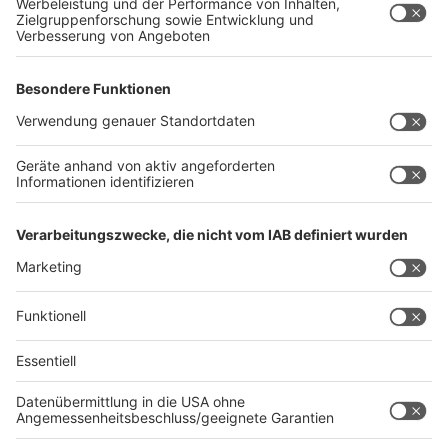
Kitchen Club by Nelson Müller ist etwas für alle
Gourmets und Gourmüsen. Für alle von euch, die
wissen, dass Kardamom ein Gewürz ist und kein
Ersatzteil fürs Auto. Das ist "Foodtainment" der
Extraklasse. Feinste Küche, die man überall genießen
kann. Serviert in eurem Lieblingsradio. Bon Appetit -
oder wie Nelson es sagt: "Macht nix, wenn's
schmeckt!"
Nelson Müller live erleben? Hier gibt es
Infos zu den
Terminen
.
Anzeige
Anzeige