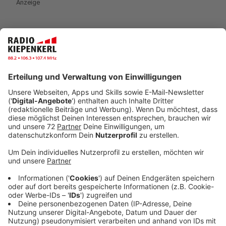
Anzeige
Das Rezept: "Szegadiner Gulasch"
Anzeige
Zutaten:
500 g Schweinefleisch aus der Schulter
250 g Zwiebeln
2 Knoblauchzehen
80 g Bauchspeck
100 g Butter
3 EL Paprikapulver edelsüß
½ l Geflügelfond
Meersalz
Pfeffer aus der Mühle
1 TL Kümmelsamen