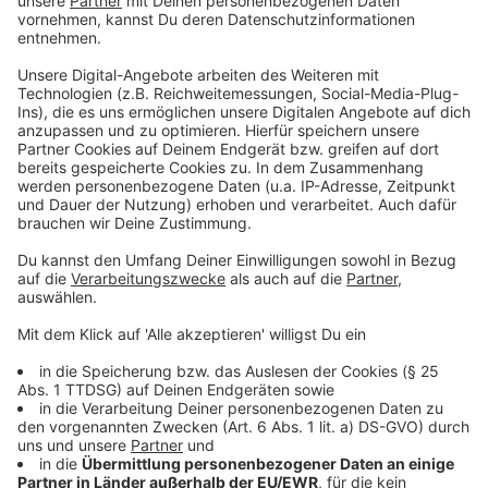
schneiden. Die Zwiebel und den Knoblauch
schälen und in feine Würfel schneiden. Den
Bauchspeck ebenfalls fein würfeln. Die Butter in
einem Topf erhitzen und die Zwiebel darin mit
dem Speck goldbraun anrösten. Das Fleisch
dazugeben und weiterrösten, den Knoblauch und
das Paprikapulver hinzufügen und ebenfalls kurz
mitschwitzen. Mit dem Geflügelfond ablöschen
und mit Meersalz, Pfeffer und den Gewürzen
abschmecken. Aufkochen, das Sauerkraut
hinzufügen und das Ganze etwa 1 ½ Stunden auf
kleiner Flamme köcheln, bis das Fleisch zart ist
und das Gulasch die perfekte Konsistenz hat. Die
Paprika waschen, halbieren, entkernen und ohne
Stielansatz in kleine Würfel schneiden. 30 Minuten
vor Ende der Garzeit unter das Gulasch mischen
und mitgaren.
Das Bauernbrot kurz vor dem Servieren leicht