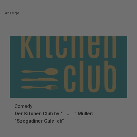
Anzeige
Comedy
play_circle
Der Kitchen Club by Nelson Müller:
"Szegadiner Gulasch"