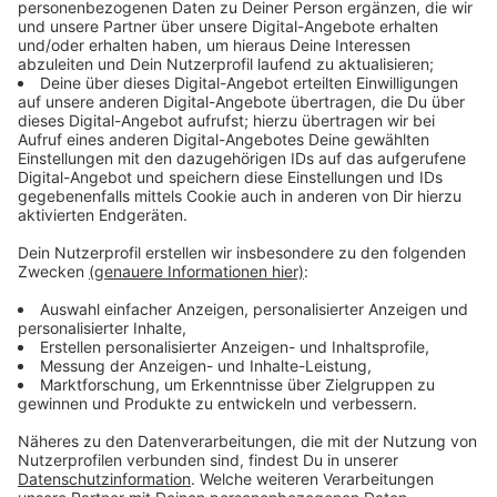
1 TL gerebelter Majoran
1 frisches Lorbeerblatt
2 Wacholderbeeren
250 g Sauerkraut vom Biobauern
je 1 rote und gelbe Paprikaschote
4 EL saure Sahne
Garnitur nach Wahl
Dazu:
4 Scheiben rustikales Bauernbrot
Anzeige
Und so bereitet ihr das Essen zu
Anzeige
Das Schweinefleisch in mundgerechte Stücke