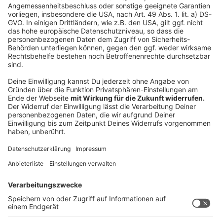
knusprig grillen.
Das Szegediner Gulasch auf tiefen Tellern
anrichten, jeweils mit einem Klecks saurer Sahne
verfeinern und mit Garnitur nach Wahl servieren.
Das Röstbrot separat dazu reichen..
Anzeige
Das ist der Kitchen Club by Nelson Müller
Anzeige
Bei euch läuft das Radio in der Küche, bei uns die
Küche im Radio. Starkoch Nelson Müller lädt uns
exklusiv in seinen Kitchen Club ein. Ab sofort versorgt
er uns täglich mit raffinierten Rezepten zum
Nachkochen oder Nachkochen lassen. Nelson nimmt
uns mit in seine Küche und weiht uns in die