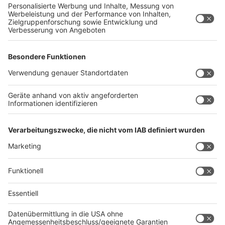
Geheimnisse eines bekannten Profikochs ein. Der
Kitchen Club by Nelson Müller ist etwas für alle
Gourmets und Gourmüsen. Für alle von euch, die
wissen, dass Kardamom ein Gewürz ist und kein
Ersatzteil fürs Auto. Das ist "Foodtainment" der
Extraklasse. Feinste Küche, die man überall genießen
kann. Serviert in eurem Lieblingsradio. Bon Appetit -
oder wie Nelson es sagt: "Macht nix, wenn's
schmeckt!"
Nelson Müller live erleben? Hier gibt es
Infos zu den
Terminen
.
Anzeige