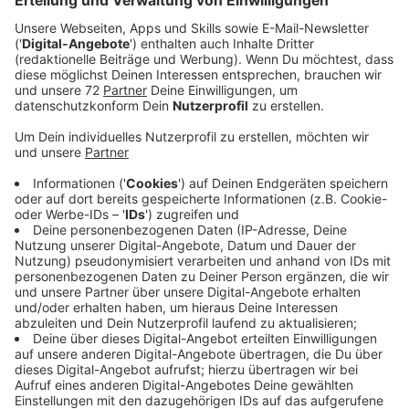
Wir bezahlen eure Rechnung. Radio an und gewinnen.
Einfach bewerben. Wir übernehmen - mit etwas
Glück - eure ungeliebte Rechnung. Was dürfen wir
übernehmen? Die Rechnung der letzten Inspektion, die
Rechnung der Schultasche für das neue Schuljahr, die
Wartung der Heizung? Egal, was ihr bezahlen
musstet - wir übernehmen alles!
Bewerbt euch ab sofort und achtet ab dem 21.
August 2023 im Radio auf euren Namen und eure
Rechnung. Ihr habt dann immer bis zur vollen Stunde
Zeit, euch bei uns zu melden! Schafft ihr das,
übernehmen wir eure Rechnung - ohne Wenn und Aber.
Ganz wichtig: Erzählt auch eurer Familie, euren
Freundinnen, Freunden, Arbeitskolleginnen und
Arbeitskollegen vom Zahltag und eurer Rechnung und
hört vor allem so lange wie möglich Radio, damit ihr