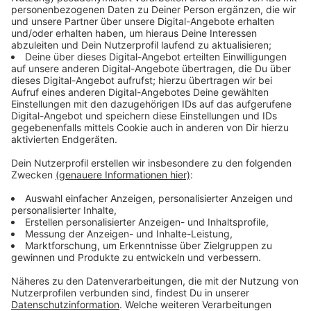
aktuellen Studie zeigen nämlich folgendes: Fast jedes
vierte Kind gibt an, dass es wegen seiner Nutzung von
digitalen Medien häufig zu Streit in Familie und
Freundeskreis kommt. "Wir fühlen uns vielleicht
innerlich unruhig, wir sind unkonzentriert, wir haben
Kopfschmerzen, oder unsere sozialen Beziehungen
können darunter leiden. Der 'Safer-Internet-Day'
erinnert daran: Wie finden wir unsere digitale Balance,
wie können wir Medien sinnvoll nutzen, ohne dass wir
gestresst davon sind“, sagt Derya Lehmeier,
Referentin der EU-Initative "Klicksafe".
Kritisch bewerten Eltern übrigens auch den
Medienkonsum ihrer Kinder: 67 Prozent der befragten
Eltern sind der Meinung, dass ihr Kind weniger digitale
Medien nutzen sollte. Umgekehrt scheinen die Eltern
in vielen Fällen jedoch nicht das ideale Vorbild zu sein:
So finden immerhin ein Viertel der Kinder zwischen 10
und 17 Jahren, dass ihre Eltern (ihr Elternteil) die