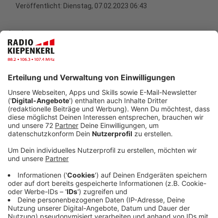
Veröffentlicht:
Dienstag, 07.02.2023 06:43
Anzeige
Zum "Safer Internet Day" rufen diverse Organisationen
und Kampagnen wie die EU-Initiative
"Klicksafe"
zum
verantwortungsvolleren Umgang mit dem eigenen
Internetverhalten auf. Ein Fokus liegt dabei auf der
sogenannten digitalen Balance. Denn nach einer neuen
"Forsa"-Studie - die "Klicksafe" in Auftrag gegeben
hatte - geben rund 50 Prozent aller Jugendlichen und
30 Prozent der Eltern an, dass sie generell weniger
digitale Medien nutzen sollten, um mehr Zeit für
andere Dinge zu haben.
Durch das ständige "online sein" kämen auch
gesundheitliche Probleme mit einher. Stress sei da nur
eins von vielen Beispielen. Umfrageergebnisse aus der