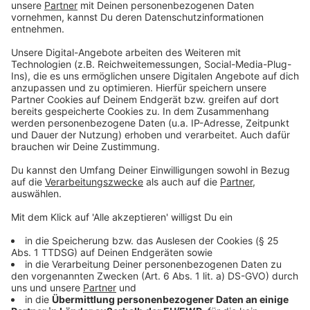
digitale Mediennutzung reduzieren sollte(n), um mehr
Zeit für andere Dinge zu haben. Das Problem herrscht
offensichtlich auf beiden Seiten.
Doch wie könnte man selbst dafür sorgen, dass es in
Zukunft besser wird und man einfach weniger Zeit im
Internet am Tag verschwendet? Derya Lehmeier
liefert einen Vorschlag: "Zum Beispiel erstmal die
eigene Bildschirmzeiten prüfen, wieviel man das Gerät
täglich oder auch wöchentlich nutzt. Und wenn man
diese Zahl das erste mal sieht, fühlt man sich
vielleicht auch schon ertappt und denkt sich: 'Okay,
das ist ganz schön viel, das sollte ich vielleicht etwas
reduzieren.'" Ein anderer Weg wäre, sein Smartphone
sinnvoll aufzuräumen und die Apps nur zu behalten, die
wirklich sinnvoll wären.
Anzeige