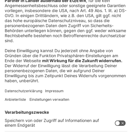
Das sagt Bundesfamilienministerin Lisa Paus
Anzeige
Die Mediennutzung soll wieder ausgewogener werden,
das Smartphone, Tablet, PC oder die Konsole einfach
häufiger durch andere Dinge ersetzt werden. So sieht
das auch Lisa Paus (Bündnis 90/Die Grünen), die
Bundesfamilienministerin: "Als Bundesjugendministerin
ist es mir wichtig, dass gerade junge Menschen
selbstbestimmt im Netz sind", so Paus, die ergänzt:
"Darüber wird am Safer Internet Day in vielen Schulen,
Jugendorganisationen und Vereinen gesprochen."
Autor: Joachim Schultheis
Anzeige