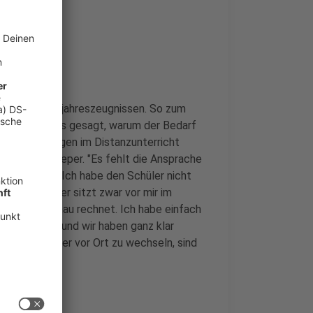
de'
ach den Halbjahreszeugnissen. So zum
m Verein hat uns gesagt, warum der Bedarf
üde". Leistungen im Distanzunterricht
ringer, so Pieper. "Es fehlt die Ansprache
l - 3D-Faktor. Ich habe den Schüler nicht
er gucken. Der sitzt zwar vor mir im
, was er da genau rechnet. Ich habe einfach
zu arbeiten und wir haben ganz klar
ital auf wieder vor Ort zu wechseln, sind