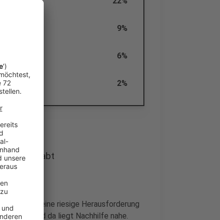
22%
9%
r schlecht
6%
2%
schwer gehabt
chen Schule eine riesige Herausforderung
geworden und da liegt Nachhilfe nahe.