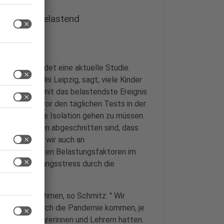
sten sehr belastend
stet, vermeldet eine aktuelle Studie.
ge an der Uni Leipzig, sagt, viele Kinder
arantäne ist mit das belastendste Ereignis
 große Angst vor den täglichen Tests in der
st haben, in die Isolation gehen zu müssen.
n ihren Freunden abgeschnitten sind, dass
n. Das sehen wir auch an
iner der größten Belastungsfaktoren im
tarke Leistungsstress durch die
Ängste zu nehmen, so Schmitz: " Wir
mso besser durch die Pandemie kommen, je
d mit den Lehrerinnen und Lehrern hatten.