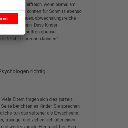
amilien total hilfreich, wenn einmal am
 gibt." Eltern können für Schmitz ebenso
Sie sollten schauen, abwechslungsreiche
ährleisten kann. Dass Kinder
 machen. Sie sollten ebenso
er Gefühle sprechen können."
Psychologen richtig
iele Eltern fragen sich dies zurzeit.
 Seite berichten es Kinder. Sie sprechen
dliche tun das seltener als Erwachsene.
r, trauriger und ziehen sich über einen
und weiter zurück. Hier macht es Sinn,