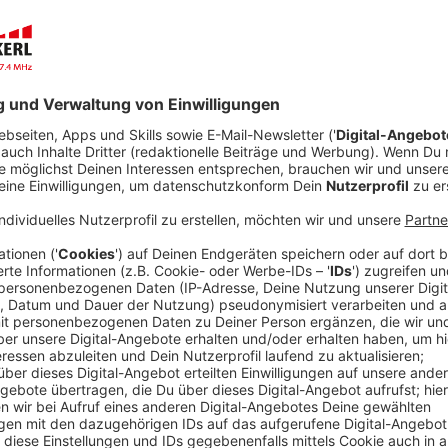
Erstaunlich gut
Wirklich schlecht
Ich kann es leider nicht einschätzen, ob gut ode
Ich habe keine Kinder
Anzeige
Nachhilfeanbieter: Grundschüler haben es 
Anzeige
Zwei Jahre Pandemie waren und sind vor allem in Sa
gewesen. Bei ganz vielen sind die Noten schlechter 