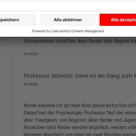
Das heißt, es ist für Kinder und Jugendliche und für F
Tag jemand anruft oder es eine kurze Videokonferenz
ein Faktor sein, Kindern aus der Misere zu helfen: "
Phasen in den Alltag einzubauen - wenn man dies gew
beispielsweise Dinge machen können, die ihnen Spaß
Gelegenheiten schaffen, dass Kinder über Ängste od
Anzeige
Professor Schmitz: Dann ist ein Gang zum 
Anzeige
Woran erkenne ich ob mein Kind davon betroffen ist? V
Darauf hat der Psychologie-Professor "Auf der einen
über Traurigkeit, von Ängsten. Aber Kinder und Jugen
Anzeichen sind: Kinder werden ängstlich, werden stille
längeren Abschnitt von einer bis zwei Wochen weiter 