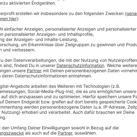
Thomas Momotow vom Nachhilfeanbieter "Studienkrei
Grundschulkinder große Probleme hatte, dass sie in d
mitgekommen sind. "Das sind ja Kinder, die gerade 
wie Lesen, Schreiben und Rechnen und denen es auch n
Distanzunterricht gut klarzukommen. Das heißt auf de
auch nicht gut in der Lage, selbstständig zu lernen.
das ist im Distanzunterricht, im Home-Schooling, j
So hat der Studienkreis in den letzten zwei Jahren 
aufgenommen. Bei den Fächern sind es auch in der P
Mathe. Dies würden aber nach und nach abgelöst.
Was können Eltern neben Nachhilfe tun, damit es den
Momotow empfiehlt: "Sie helfen ihrem Kind in erster 
und versuchen zu verstehen, wie es dem Kind geht, wa
hat schlechte Noten zu haben und jetzt ganz besonde
Es ist ratsam, ein gutes Lernumfeld und Strukturen zu
zu erwarten."
Anzeige