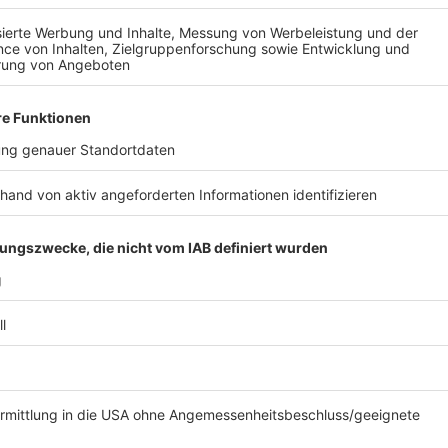
Kinderpsychologe: Quarantäne für die Klein
Anzeige
8 von 10 Kindern fühlen sich durch die Pandemie bela
Professor Julian Schmitz, Kinder- und Jugendpsycholo
haben vor allem Angst vor einer Quarantäne. "Eine Qu
für Familien und für Kinder. Es gibt Kinder, die haben
Schule. Sie haben Angst positiv zu sein, weil sie Ang
Auch weil sie wissen, dass sie in dieser Isolation vo
sie auch Angst haben, schulischen Stoff zu verpasse
Forschungsdaten, beispielsweise aus der Schweiz. E
Moment neben dieser Quarantäneangst ist auch der s
Schulen."
Schulen können dabei helfen, diesen Kindern solche 
wissen aus Studien, dass Kinder und Jugendliche u
häufiger sie direkten Kontakt auch mit der Schule un