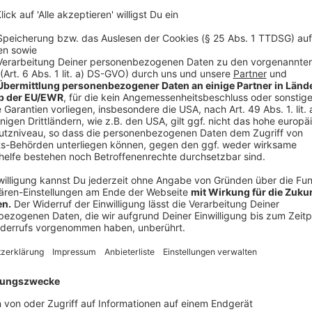
Zu viel Distanzunterricht: Schüler 'digitalmü
Anzeige
Nachhilfeanbieter bekommen viele Anfragen - kurz n
Beispiel auch die 'Schülerhilfe'. Christian Pieper vo
so groß sei: Schülerinnen und Schüler seien "digitalm
seien eingeknickt und die Motivation wäre deutlich ge
in Präsenz. Es fehlt einfach so ein - ich sag jetzt ma
mehr bei mir, ich kann dem nicht mehr über die Schult
Distanzunterricht - ich sehe ihn, aber ich sehe nicht
so ein bisschen weniger Möglichkeit mit dem Schüler 
festgestellt, wenn wir die Möglichkeit hatten von dig
die meisten Schüler mitgezogen.“
Anzeige