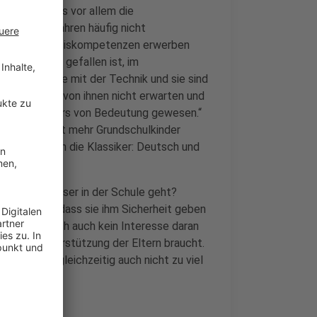
s" sagt, das vor allem die
en beiden Jahren häufig nicht
erstmal die Basiskompetenzen erwerben
icht leicht gefallen ist, im
r einen Seite mit der Technik und sie sind
 Das kann man von ihnen nicht erwarten und
a ganz besonders von Bedeutung gewesen.“
sieben Prozent mehr Grundschulkinder
andemie noch die Klassiker: Deutsch und
 Kindern besser in der Schule geht?
Linie damit, dass sie ihm Sicherheit geben
s ja natürlich auch kein Interesse daran
rs die Unterstützung der Eltern braucht.
 schaffen, gleichzeitig auch nicht zu viel