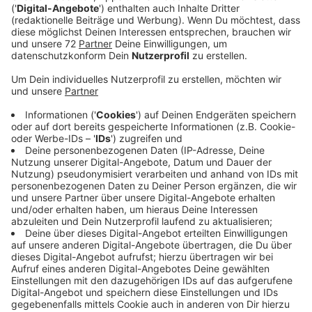
Veröffentlicht:
Montag, 16.03.2026 14:38
Anzeige
Habt ihr euch auch schon gefragt, warum Nek bei
"Laura non c’e" immer singt "niemand kann das
bezahlen"? Oder ob es bei der Cutting Crew wirklich
heißt "du musst besoffen bestellen"? Und was hat
eine Zange in "Alane" von Wes verloren?
Die schönsten und abgedrehtesten Verhörer
laufen jeden Morgen in der Radio Kiepenkerl
Morgenshow (6-10 Uhr).
Anzeige
Hast du auch einen Verhörer entdeckt?