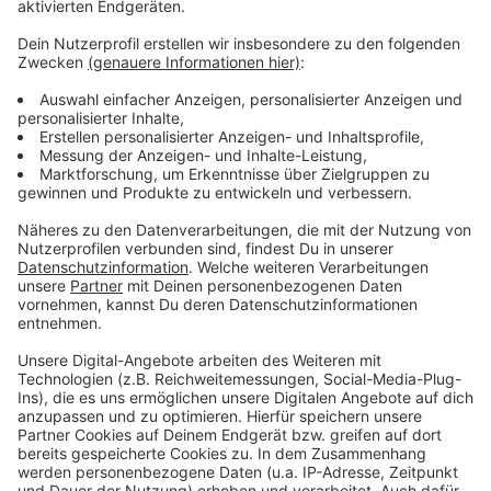
Anzeige
Wir freuen uns auf eure ganz persönlichen Verhörer!
Schreibt uns einfach eine E-Mail an:
redaktion@radiokiepenkerl.de oder schickt uns gerne
eine WhatsApp (Sprach-) Nachricht an: 0152 - 22 15
63 54.
Anzeige
Nutze einfach unser Kontaktformular
Anzeige