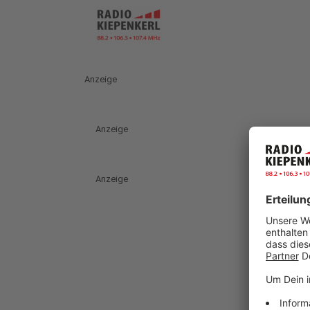
Anzeige
Anzeige
Anzeige