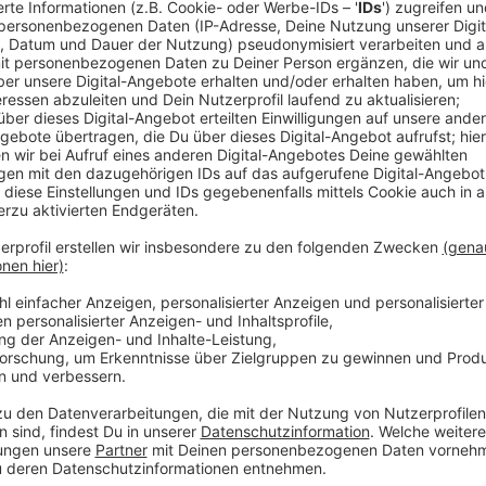
Comedy
Die wunderbare Welt der dum
Blitzschutz
Anzeige
Dumme Fragen gibt es - wir liefern die Ant
Anzeige
Es soll ja bekanntlich keine dummen Fragen geben. Aber
Sache fehlt aber: Nämlich die Antwort. Die gibt es v
herangeholt, die die wirklich dummen Fragen für eu