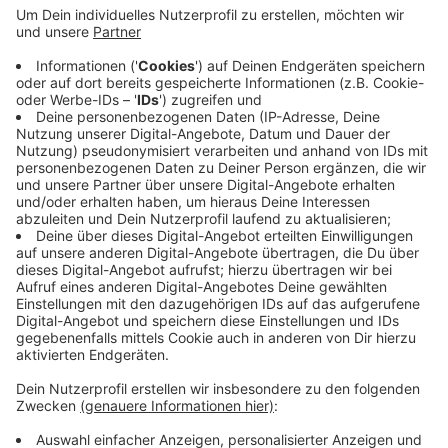
Veröffentlicht:
Freitag, 15.01.2021 08:58
Anzeige
Den Link zu dem digitalen Schulrundgang des Annette
von Droste Hülshoff Gymnasium finden Sie
hier.
Hier finde Sie noch das
Video.
Anzeige
Anzeige