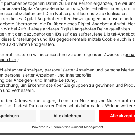
Nordkirchen. Hier sagt eine Sprecherin der Geme
gebe, die sich schnell über nicht gemähte Banke
Ordnungssinn widerspreche. Die Stadt Billerbeck 
Landesbetrieb Straßen sät auf seinen Feldern zu
Blumen. Vor 20 Jahren hatten Naturschützer noch 
weggeräumt wird, weil darin Käfer und Insekten l
Veröffentlicht:
Donnerstag, 21.03.2019 06:33
Anzeige