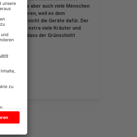
inde, dass es aber auch viele Menschen
tten beschweren, weil es dem
hat einfach nicht die Geräte dafür. Der
m Ausgleich extra viele Kräuter und
kritisiert, dass der Grünschnitt
ebten.