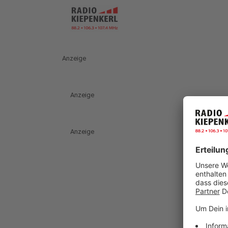
Anzeige
Anzeige
Anzeige