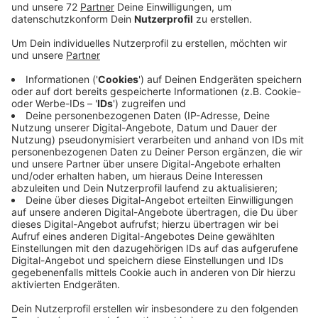
Anzeige
Jessica hat vor kurzem Pizzakartons auf dem Boden
gesehen und Jan findet, dass der Bahnhof sich selbst
überlassen ist und das obwohl die Bahn eine
Reinigungsfirma beauftragt hat. Sie sei für das
komplette Bahnhofsgelände zuständig - also für
Bahnsteige, Fußgängertunnel und Gebäude. Das
Reinigungsteam ist beauftragt auch an Sonntagen und
Feiertagen sauber zu machen. Die Mitarbeiter leeren
Mülleimer, sammeln Zigarettenstummel auf und
kehren sonstigen Müll auf. Falls Ihnen trotzdem Müll,
Dreck und Schmierereien auffallen, gibt es eine
Beschwerde-Hotline bei der Bahn: 0201 182 1055
Hoffnugnsschimmer: Ab dem Frühjahr baut die Stadt
den Bahnhof aufwendig um.