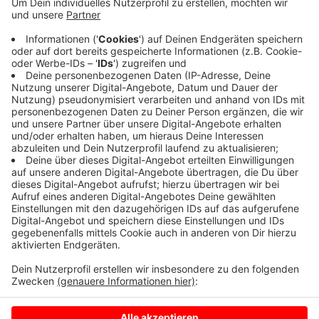
Die B 58 ist zwischen Drensteinfurt und Ahlen in beide
Richtungen gesperrt gewesen. Ein Auto war vor einen
Brückenpfeiler gefahren. Ein Rettungshubschrauber
holte einen Verletzten ab. Die Polizei klärt die
Unfallursache noch. Inzwischen ist die B 58 in dem
Bereich wieder wie frei.
Anzeige
Anzeige