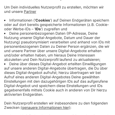
Anzeige
Demnach war der Jugendliche mit dem Auto seiner
Mutter unterwegs. Ein Scheinwerfer funktionierte
nicht. Deshalb fiel der Wagen einer Streife in der
Münsterstraße auf. Als die Polizisten versuchten ihn
zu stoppen, gab der Fahrer Gas. Erst als der Wagen
beim Abbiegen mit einem Vorderreifen gegen einen
Bordstein knallte und der Reifen platzte, endete die
Verfolgungsjagd. Ein Drogentest ergab, dass der 14-
Jährige gekifft hatte. Gegen ihn läuft jetzt ein
Strafverfahren.
Anzeige