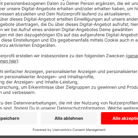
Corona-bedingten Ausfalls der Ferienlager in diesem J
Es werden verschiedenste Touren für verschiedene A
Touren ist die Teilnehmerzahl begrenzt.
Infos zu den Touren gibt es
HIER
, im Pfarrbüro, im 
201.
Anzeige