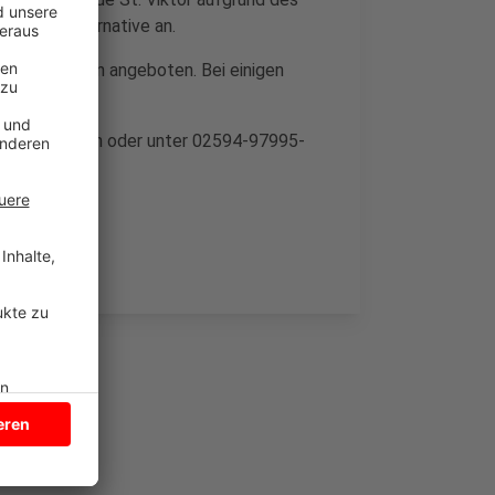
ahr als Alternative an.
ltersgruppen angeboten. Bei einigen
einsA in Dülmen oder unter 02594-97995-