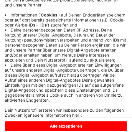
Freudenberg im Siegerland, bietet ab sofort Pilates-
Kurse auf dem Stand Up Paddle Board an. Kurse gibt
es auf dem Dülmener See und dem Silbersee in
Haltern.
HIER
finden Sie alle Infos.
Anzeige
Anzeige
Anzeige