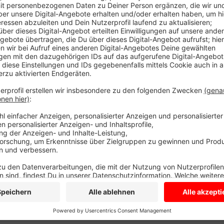
Die Sanierungsarbeiten sind hier abgeschlossen. Aber
Montagmittag (12 Uhr) sperrt der Landesbetrieb dahe
Abfahrt aus und in Richtung Ruhrgebiet geht dann ni
über die Aus- und Abfahrt Dülmen. Der Anschluss an 
die Autobahn 43 erfolgt dann voraussichtlich im Se
aber noch nicht freigegeben, weil sich Arbeiten an 
Die komplette Freigabe der Anschlussstelle von de
A43 ist für Ende November geplant.
Anzeige