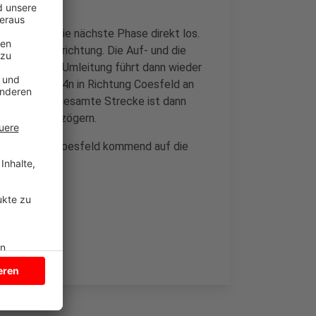
 dann geht die nächste Phase direkt los.
r die Gegenrichtung. Die Auf- und die
cht mehr. Die Umleitung führt dann wieder
die neue B474n in Richtung Coesfeld an
ptember. Die gesamte Strecke ist dann
Bauwerken verzögern.
r B474n aus Coesfeld kommend auf die