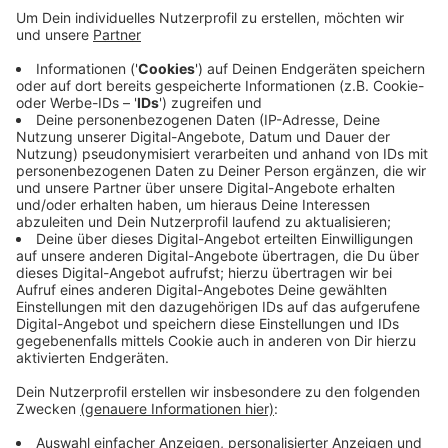
Anzeige
Nach ersten Erkenntnissen wollte ein Auto den
Fahrstreifen wechseln und stieß dabei mit einem
zweiten Auto zusammen. Einige Minuten später fuhr
dann ein drittes Auto in die Unfallstelle und prallte
gegen einen vierten Wagen. Zwei Menschen sind
lebensgefährlich verletzt mit einem
Rettungshubschrauber ins Krankenhaus gekommen.
Lebensgefahr besteht jetzt zum Glück nicht mehr.
Anzeige