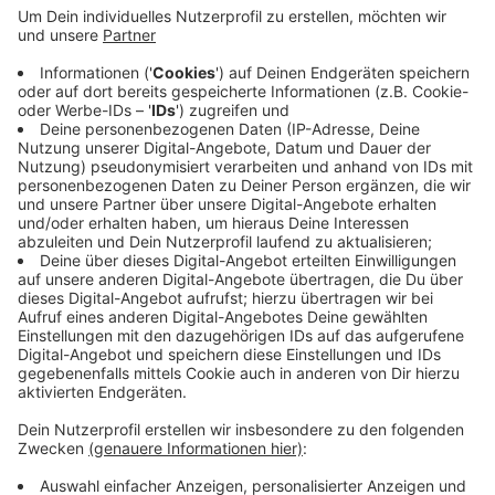
Veröffentlicht:
Montag, 18.05.2026 17:34
Anzeige
Das Unternehmen "DeinFach" hat am Baumschulenweg
beim Raiffeisenmarkt einen anbieteroffenen
Paketautomaten in Betrieb genommen. Mit 80
Fächern. Aktuell sind DHL und UPS als Services
integriert - weitere Anbieter sollen folgen.
Anzeige
Anzeige