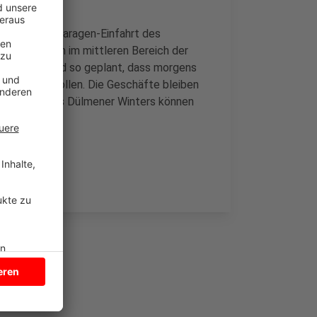
en der Tiefgaragen-Einfahrt des
teinteppich im mittleren Bereich der
 Arbeiten sind so geplant, dass morgens
ssen sein sollen. Die Geschäfte bleiben
auarbeiten des Dülmener Winters können