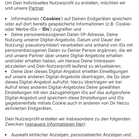
Bahnreisende sehen wieder ein „Außer Betrieb“-Schild
an den Aufzugtüren kleben. Radio Kiepenkerl-Hörer
Ralf regt sich auf: Der Aufzug war doch erst am
vergangenen Freitag repariert worden… Die Stadt sagt
auf Nachfrage, ein Fehler an der Lichtschranke ist
wieder aufgetreten. Deswegen steht der Aufzug still.
Eine Fachfirma soll den Fehler reparieren. Wie schnell
das geht, ist offen. Radio Kiepenkerl bleibt dran.
Anzeige
Anzeige