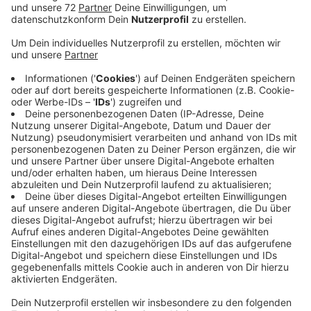
Anzeige
Wer etwas dringendes zu erledigen hat, muss sich
beeilen. Im Bürgerbüro gibt es ab heute Mittag 12 Uhr
keine Warte-Tickets mehr. Alle anderen
Verwaltungsbereiche sind ab 13 Uhr geschlossen und
auch sonst nicht zu erreichen. Denn für die Arbeiten
muss die Stadt alle Server außer Betrieb nehmen.
Heißt Computerprogramme funktionieren nicht, E-
Mails beantworten geht nicht und die Telefone
bleiben stumm. Auch Online-Ausleihen in der
Stadtbücherei sind nicht möglich. Betroffen sind
außerdem die Musikschule, die Alte Sparkasse und das
Stadtarchiv. Einzige Ausnahme: Die Feuer- und
Rettungswache. Sie bleibt erreichbar und vollständig
einsatzbereit. Die Arbeiten sind bis einschließlich
Sonntag geplant. Am Montag sollen Sie alle