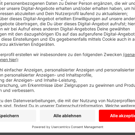
Nach einem Kellerbrand im Dezember ist ihr Haus un
Kiepenkerl-Hörer, hat die Familie schnell eine Übe
sammeln Bands mit einem Benefizkonzert in der CBG 
Dafür steht eine Spendenbox bereit und auch alle E
ebenfalls in die Spendenaktion. Um 18 Uhr startet d
Anzeige