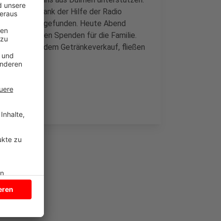
bewohnbar. Dank der Hilfe der Radio
rgangswohnung gefunden. Heute Abend
Aula in Dülmen Spenden für die Familie.
innahmen aus dem Getränkeverkauf, fließen
as Konzert.