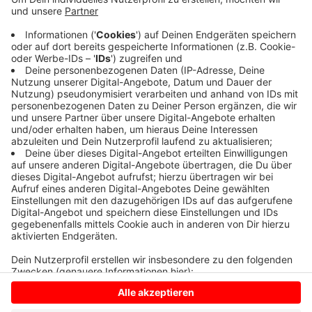
Um kurz nach Mitternacht brannte in der Straße
Bergflagge in Hausdülmen ein Müllcontainer. Die
Ursache ist noch unklar. Zwei Stunden später rückte
die Feuerwehr in das Gewerbegebiet "Auf dem
Quellberg" aus. Hier hatte ein Lastwagen Feuer
gefangen. Die Polizei vermutet einen technischen
Defekt. Bei beiden Bränden wurde niemand verletzt.
Anzeige
Anzeige
Anzeige